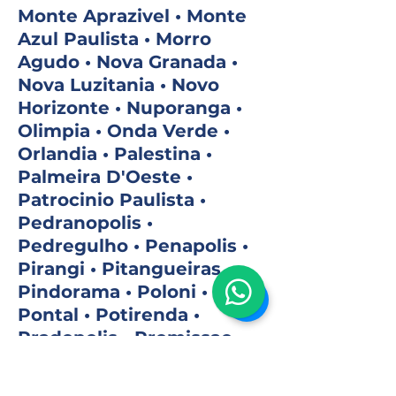
Monte Aprazivel • Monte
Azul Paulista • Morro
Agudo • Nova Granada •
Nova Luzitania • Novo
Horizonte • Nuporanga •
Olimpia • Onda Verde •
Orlandia • Palestina •
Palmeira D'Oeste •
Patrocinio Paulista •
Pedranopolis •
Pedregulho • Penapolis •
Pirangi • Pitangueiras •
Pindorama • Poloni •
Pontal • Potirenda •
Pradopolis • Promissao •
Restinga • Ribeirao
Corrente • Ribeirao Preto •